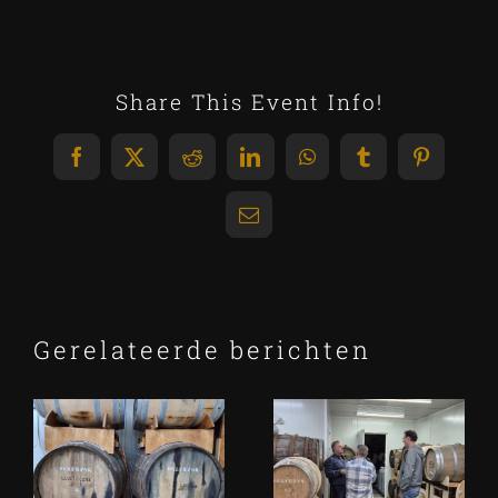
Share This Event Info!
Facebook
X
Reddit
LinkedIn
WhatsApp
Tumblr
Pinterest
E-
mail
Gerelateerde berichten