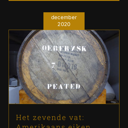
december
2020
Het zevende vat: Amerikaans
eiken, Bourbon vat, licht
peated, 200 liter.
Ons verhaal
Het zevende vat:
Amerikaans eiken,