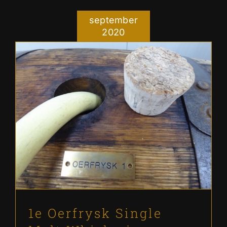
september
2020
1e Oerfrysk Single Malt
Whisky is afgevuld
Ons verhaal
1e Oerfrysk Single