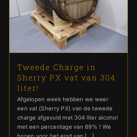
Tweede Charge in Sherry PX
vat van 304 liter!
Ons verhaal
Tweede Charge in
Sherry PX vat van 304
liter!
Afgelopen week hebben we weer
een vat (Sherry PX) van de tweede
charge afgevuld met 304 liter alcohol
met een percentage van 69% ! We
hopen voor het eind van [...]